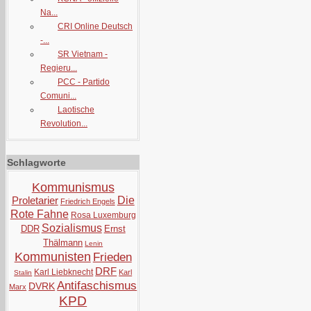
Na...
CRI Online Deutsch
-...
SR Vietnam -
Regieru...
PCC - Partido
Comuni...
Laotische
Revolution...
Schlagworte
Kommunismus
Proletarier
Die
Friedrich Engels
Rote Fahne
Rosa Luxemburg
Sozialismus
DDR
Ernst
Thälmann
Lenin
Kommunisten
Frieden
DRF
Karl Liebknecht
Karl
Stalin
Antifaschismus
DVRK
Marx
KPD