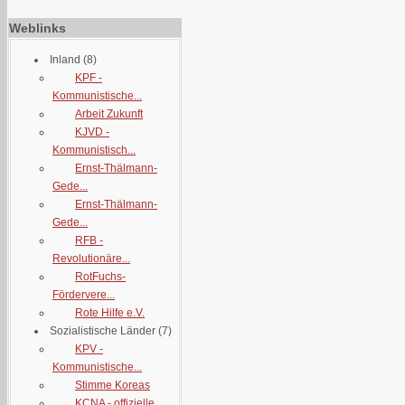
Weblinks
Inland
(8)
KPF -
Kommunistische...
Arbeit Zukunft
KJVD -
Kommunistisch...
Ernst-Thälmann-
Gede...
Ernst-Thälmann-
Gede...
RFB -
Revolutionäre...
RotFuchs-
Fördervere...
Rote Hilfe e.V.
Sozialistische Länder
(7)
KPV -
Kommunistische...
Stimme Koreas
KCNA - offizielle