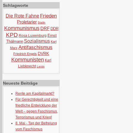
Schlagworte
Frieden
Die Rote Fahne
Proletarier
Stalin
Kommunismus
DRF
DDR
KPD
Ernst
Rosa Luxemburg
Sozialismus
Thälmann
Karl
Antifaschismus
Marx
DVRK
Friedrich Engels
Kommunisten
Karl
Liebknecht
Lenin
Neueste Beiträge
Rente am Kapitalmarkt?
Für Gerechtigkeit und eine
friedliche Entwicklung der
Welt – gegen Faschismus,
Terrorismus und Krieg!
8. Mai - Tag der Befreiung
vom Faschismus