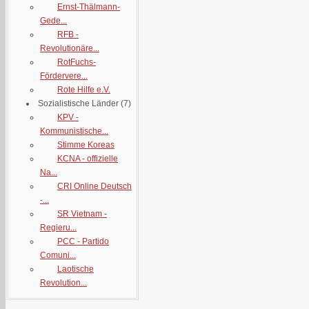
Ernst-Thälmann-
Gede...
RFB -
Revolutionäre...
RotFuchs-
Fördervere...
Rote Hilfe e.V.
Sozialistische Länder
(7)
KPV -
Kommunistische...
Stimme Koreas
KCNA - offizielle
Na...
CRI Online Deutsch
-...
SR Vietnam -
Regieru...
PCC - Partido
Comuni...
Laotische
Revolution...