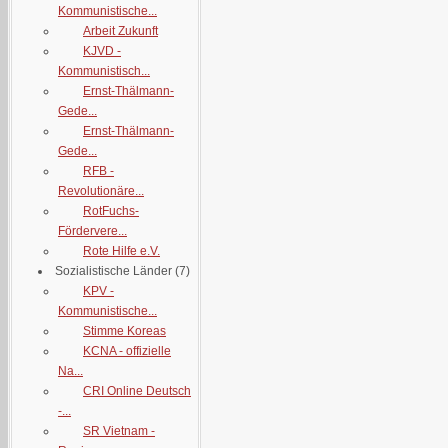
Kommunistische...
Arbeit Zukunft
KJVD -
Kommunistisch...
Ernst-Thälmann-
Gede...
Ernst-Thälmann-
Gede...
RFB -
Revolutionäre...
RotFuchs-
Fördervere...
Rote Hilfe e.V.
Sozialistische Länder
(7)
KPV -
Kommunistische...
Stimme Koreas
KCNA - offizielle
Na...
CRI Online Deutsch
-...
SR Vietnam -