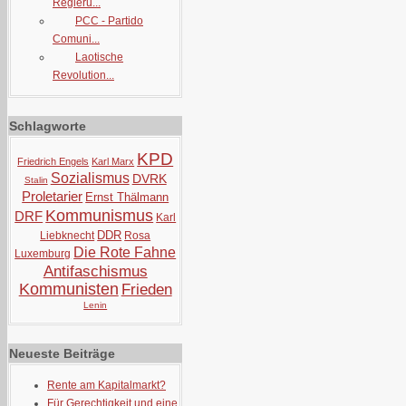
Regieru...
PCC - Partido
Comuni...
Laotische
Revolution...
Schlagworte
KPD
Friedrich Engels
Karl Marx
Sozialismus
DVRK
Stalin
Proletarier
Ernst Thälmann
Kommunismus
DRF
Karl
DDR
Liebknecht
Rosa
Die Rote Fahne
Luxemburg
Antifaschismus
Kommunisten
Frieden
Lenin
Neueste Beiträge
Rente am Kapitalmarkt?
Für Gerechtigkeit und eine