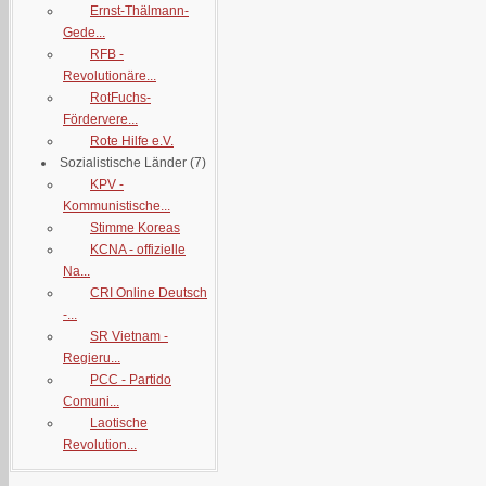
Ernst-Thälmann-
Gede...
RFB -
Revolutionäre...
RotFuchs-
Fördervere...
Rote Hilfe e.V.
Sozialistische Länder
(7)
KPV -
Kommunistische...
Stimme Koreas
KCNA - offizielle
Na...
CRI Online Deutsch
-...
SR Vietnam -
Regieru...
PCC - Partido
Comuni...
Laotische
Revolution...