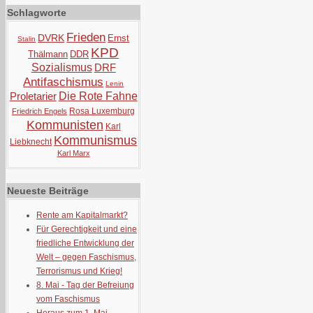
Schlagworte
Frieden
DVRK
Ernst
Stalin
KPD
Thälmann
DDR
Sozialismus
DRF
Antifaschismus
Lenin
Proletarier
Die Rote Fahne
Rosa Luxemburg
Friedrich Engels
Kommunisten
Karl
Kommunismus
Liebknecht
Karl Marx
Neueste Beiträge
Rente am Kapitalmarkt?
Für Gerechtigkeit und eine
friedliche Entwicklung der
Welt – gegen Faschismus,
Terrorismus und Krieg!
8. Mai - Tag der Befreiung
vom Faschismus