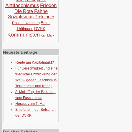
Antifaschismus
Frieden
Die Rote Fahne
Sozialismus
Proletarier
Ernst
Rosa Luxemburg
DVRK
Thälmann
Kommunisten
Karl Marx
Neueste Beiträge
Rente am Kapitalmarkt?
Für Gerechtigkeit und eine
friedliche Entwicklung der
Welt – gegen Faschismus,
Terrorismus und Krieg!
8. Mai - Tag der Befreiung
vom Faschismus
Heraus zum 1. Mai
Empfang in der Botschaft
der DVRK