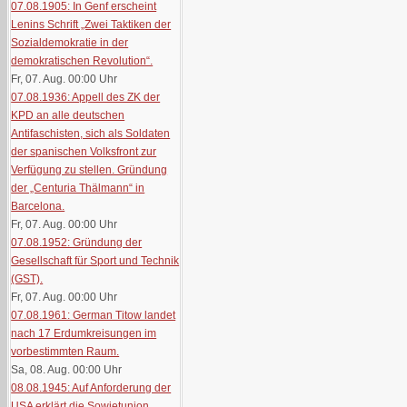
07.08.1905: In Genf erscheint
Lenins Schrift „Zwei Taktiken der
Sozialdemokratie in der
demokratischen Revolution“.
Fr, 07. Aug. 00:00
Uhr
07.08.1936: Appell des ZK der
KPD an alle deutschen
Antifaschisten, sich als Soldaten
der spanischen Volksfront zur
Verfügung zu stellen. Gründung
der „Centuria Thälmann“ in
Barcelona.
Fr, 07. Aug. 00:00
Uhr
07.08.1952: Gründung der
Gesellschaft für Sport und Technik
(GST).
Fr, 07. Aug. 00:00
Uhr
07.08.1961: German Titow landet
nach 17 Erdumkreisungen im
vorbestimmten Raum.
Sa, 08. Aug. 00:00
Uhr
08.08.1945: Auf Anforderung der
USA erklärt die Sowjetunion