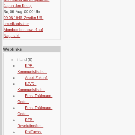
Japan den Krieg.
So, 09. Aug. 00:00
Uhr
09.08.1945: Zweiter US-
amerikanischer
Atombombenabwurf auf
Nagasaki.
Weblinks
Inland
(8)
KPF -
Kommunistische...
Arbeit Zukunft
KJVD -
Kommunistisch...
Ernst-Thälmann-
Gede...
Ernst-Thälmann-
Gede...
RFB -
Revolutionäre...
RotFuchs-