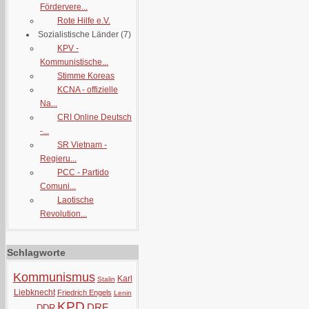
Fördervere...
Rote Hilfe e.V.
Sozialistische Länder
(7)
KPV -
Kommunistische...
Stimme Koreas
KCNA - offizielle
Na...
CRI Online Deutsch
-...
SR Vietnam -
Regieru...
PCC - Partido
Comuni...
Laotische
Revolution...
Schlagworte
Kommunismus
Karl
Stalin
Liebknecht
Friedrich Engels
Lenin
KPD
DRF
DDR