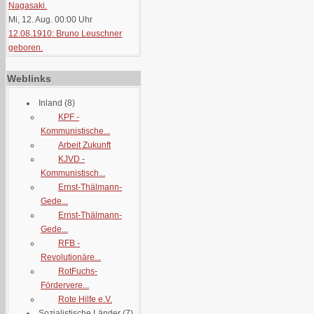
Nagasaki.
Mi, 12. Aug. 00:00
Uhr
12.08.1910: Bruno Leuschner
geboren.
Weblinks
Inland
(8)
KPF -
Kommunistische...
Arbeit Zukunft
KJVD -
Kommunistisch...
Ernst-Thälmann-
Gede...
Ernst-Thälmann-
Gede...
RFB -
Revolutionäre...
RotFuchs-
Fördervere...
Rote Hilfe e.V.
Sozialistische Länder
(7)