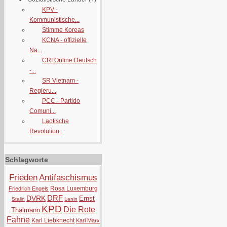
KPV -
Kommunistische...
Stimme Koreas
KCNA - offizielle
Na...
CRI Online Deutsch
-...
SR Vietnam -
Regieru...
PCC - Partido
Comuni...
Laotische
Revolution...
Schlagworte
Frieden
Antifaschismus
Rosa Luxemburg
Friedrich Engels
DRF
DVRK
Ernst
Stalin
Lenin
KPD
Die Rote
Thälmann
Fahne
Karl Liebknecht
Karl Marx