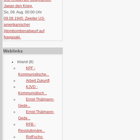
Japan den Krieg.
So, 09. Aug. 00:00
Uhr
09.08.1945: Zweiter US-
amerikanischer
Atombombenabwurf auf
Nagasaki.
Weblinks
Inland
(8)
KPF -
Kommunistische...
Arbeit Zukunft
KJVD -
Kommunistisch...
Ernst-Thälmann-
Gede...
Ernst-Thälmann-
Gede...
RFB -
Revolutionäre...
RotFuchs-