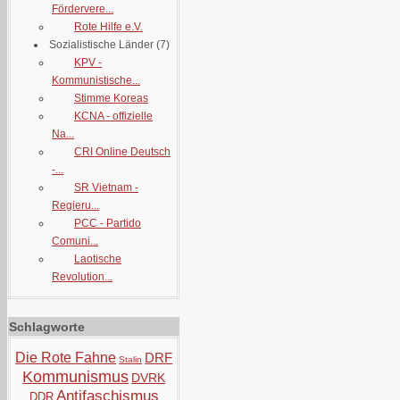
Fördervere...
Rote Hilfe e.V.
Sozialistische Länder
(7)
KPV -
Kommunistische...
Stimme Koreas
KCNA - offizielle
Na...
CRI Online Deutsch
-...
SR Vietnam -
Regieru...
PCC - Partido
Comuni...
Laotische
Revolution...
Schlagworte
Die Rote Fahne
DRF
Stalin
Kommunismus
DVRK
Antifaschismus
DDR