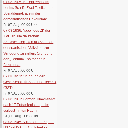
07.08.1905: In Genf erscheint
Lenins Schrift „Zwei Taktiken der
Sozialdemokratie in der
demokratischen Revolution“.
Fr, 07. Aug. 00:00
Uhr
07.08.1936: Appell des ZK der
KPD an alle deutschen
Antifaschisten, sich als Soldaten
der spanischen Volksfront zur
Verfügung zu stellen. Gründung
der „Centuria Thälmann“ in
Barcelona.
Fr, 07. Aug. 00:00
Uhr
07.08.1952: Gründung der
Gesellschaft für Sport und Technik
(GST).
Fr, 07. Aug. 00:00
Uhr
07.08.1961: German Titow landet
nach 17 Erdumkreisungen im
vorbestimmten Raum.
Sa, 08. Aug. 00:00
Uhr
08.08.1945: Auf Anforderung der
USA erklärt die Sowjetunion