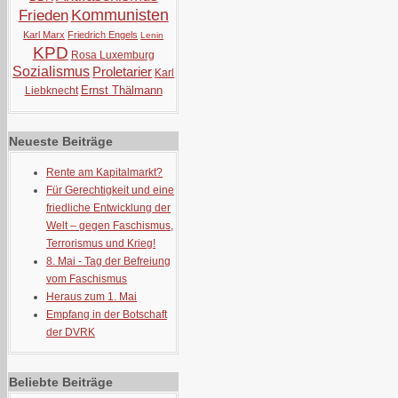
Kommunisten
Frieden
Karl Marx
Friedrich Engels
Lenin
KPD
Rosa Luxemburg
Sozialismus
Proletarier
Karl
Ernst Thälmann
Liebknecht
Neueste Beiträge
Rente am Kapitalmarkt?
Für Gerechtigkeit und eine
friedliche Entwicklung der
Welt – gegen Faschismus,
Terrorismus und Krieg!
8. Mai - Tag der Befreiung
vom Faschismus
Heraus zum 1. Mai
Empfang in der Botschaft
der DVRK
Beliebte Beiträge