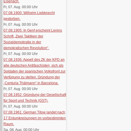
Eisenach.
Fr, 07. Aug. 00:00
Uhr
07.08.1900: Wilhelm Liebknecht
gestorben.
Fr, 07. Aug. 00:00
Uhr
07.08.1905: In Genf erscheint Lenins
Schrift „Zwei Taktiken der
Sozialdemokratie in der
demokratischen Revolution“.
Fr, 07. Aug. 00:00
Uhr
07.08.1936: Appell des ZK der KPD an
alle deutschen Antifaschisten, sich als
Soldaten der spanischen Volksfront zur
Verfügung zu stellen. Gründung der
„Centuria Thälmann“ in Barcelona.
Fr, 07. Aug. 00:00
Uhr
07.08.1952: Gründung der Gesellschaft
für Sport und Technik (GST).
Fr, 07. Aug. 00:00
Uhr
07.08.1961: German Titow landet nach
17 Erdumkreisungen im vorbestimmten
Raum.
Sa, 08. Aug. 00:00
Uhr