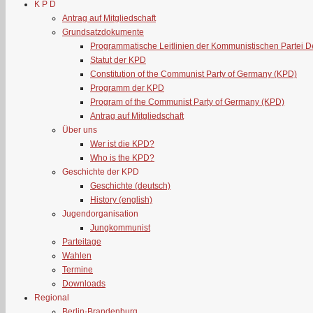
K P D
Antrag auf Mitgliedschaft
Grundsatzdokumente
Programmatische Leitlinien der Kommunistischen Partei 
Statut der KPD
Constitution of the Communist Party of Germany (KPD)
Programm der KPD
Program of the Communist Party of Germany (KPD)
Antrag auf Mitgliedschaft
Über uns
Wer ist die KPD?
Who is the KPD?
Geschichte der KPD
Geschichte (deutsch)
History (english)
Jugendorganisation
Jungkommunist
Parteitage
Wahlen
Termine
Downloads
Regional
Berlin-Brandenburg