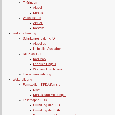
Thüringen
Aktuell
Kontakt
Wasserkante
Aktuell
Kontakt
Weltanschauung
Schriftenreihe der KPD
Aktuelles
Liste aller Ausgaben
Die Klassiker
Karl Marx
Friedrich Engels
Wladimir Iljitsch Lenin
Literaturempfehlung
Weiterbildung
Fernstudium KPD/offen-siv
News
Kontakt und Meinungen
Lesemappe DDR
Gründung der SED
Gründung der DDR