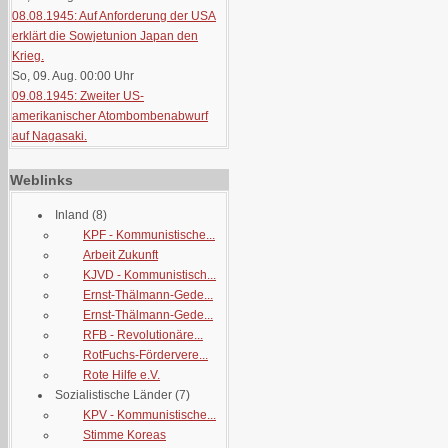
08.08.1945: Auf Anforderung der USA
erklärt die Sowjetunion Japan den
Krieg.
So, 09. Aug. 00:00
Uhr
09.08.1945: Zweiter US-
amerikanischer Atombombenabwurf
auf Nagasaki.
Weblinks
Inland
(8)
KPF - Kommunistische...
Arbeit Zukunft
KJVD - Kommunistisch...
Ernst-Thälmann-Gede...
Ernst-Thälmann-Gede...
RFB - Revolutionäre...
RotFuchs-Fördervere...
Rote Hilfe e.V.
Sozialistische Länder
(7)
KPV - Kommunistische...
Stimme Koreas