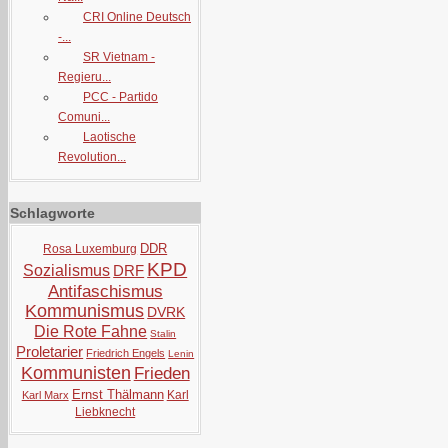
CRI Online Deutsch
-...
SR Vietnam -
Regieru...
PCC - Partido
Comuni...
Laotische
Revolution...
Schlagworte
DDR
Rosa Luxemburg
KPD
Sozialismus
DRF
Antifaschismus
Kommunismus
DVRK
Die Rote Fahne
Stalin
Proletarier
Friedrich Engels
Lenin
Kommunisten
Frieden
Ernst Thälmann
Karl
Karl Marx
Liebknecht