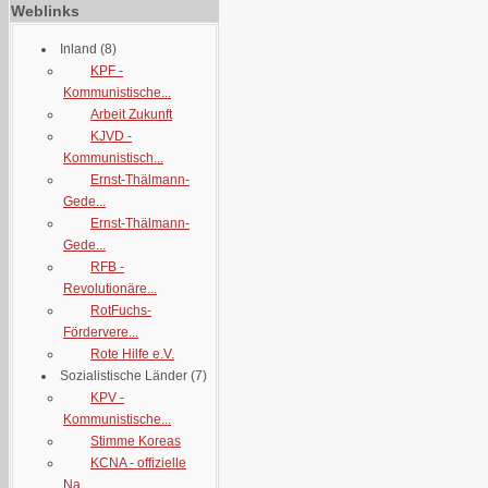
Weblinks
Inland
(8)
KPF -
Kommunistische...
Arbeit Zukunft
KJVD -
Kommunistisch...
Ernst-Thälmann-
Gede...
Ernst-Thälmann-
Gede...
RFB -
Revolutionäre...
RotFuchs-
Fördervere...
Rote Hilfe e.V.
Sozialistische Länder
(7)
KPV -
Kommunistische...
Stimme Koreas
KCNA - offizielle
Na...