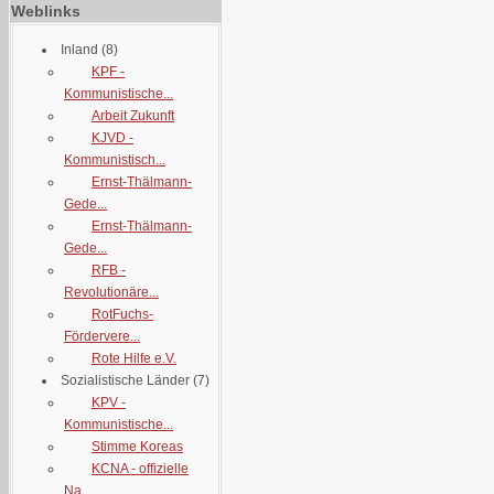
Weblinks
Inland
(8)
KPF -
Kommunistische...
Arbeit Zukunft
KJVD -
Kommunistisch...
Ernst-Thälmann-
Gede...
Ernst-Thälmann-
Gede...
RFB -
Revolutionäre...
RotFuchs-
Fördervere...
Rote Hilfe e.V.
Sozialistische Länder
(7)
KPV -
Kommunistische...
Stimme Koreas
KCNA - offizielle
Na...