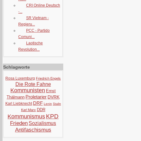
CRI Online Deutsch
-...
SR Vietnam -
Regieru...
PCC - Partido
Comuni...
Laotische
Revolution...
Schlagworte
Rosa Luxemburg
Friedrich Engels
Die Rote Fahne
Kommunisten
Ernst
Proletarier
DVRK
Thälmann
DRF
Karl Liebknecht
Lenin
Stalin
DDR
Karl Marx
KPD
Kommunismus
Frieden
Sozialismus
Antifaschismus