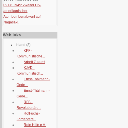
09.08.1945: Zweiter US-
amerikanischer
Atombombenabwurf auf
Nagasaki.
Weblinks
Inland
(8)
KPF -
Kommunistische...
Arbeit Zukunft
KJVD -
Kommunistisch...
Ernst-Thälmann-
Gede...
Ernst-Thälmann-
Gede...
RFB -
Revolutionäre...
RotFuchs-
Fördervere...
Rote Hilfe e.V.