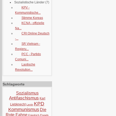
Sozialistische Länder
(7)
KPV -
Kommunistische...
Stimme Koreas
KCNA - offizielle
Na...
CRI Online Deutsch
-...
SR Vietnam -
Regieru...
PCC - Partido
Comuni...
Laotische
Revolution...
Schlagworte
Sozialismus
Antifaschismus
Karl
KPD
Liebknecht
Lenin
Kommunismus
Die
Rote Fahne
Friedrich Engels