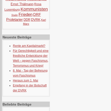
Ernst Thälmann
Rosa
Kommunisten
Luxemburg
Frieden
DRF
Stalin
Proletarier
DVRK
DDR
Karl
Marx
Neueste Beiträge
Rente am Kapitalmarkt?
Für Gerechtigkeit und eine
friedliche Entwicklung der
Welt – gegen Faschismus,
Terrorismus und Krieg!
8. Mai - Tag der Befreiung
vom Faschismus
Heraus zum 1. Mai
Empfang in der Botschaft
der DVRK
Beliebte Beiträge