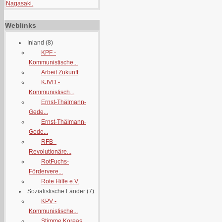
Nagasaki.
Weblinks
Inland
(8)
KPF -
Kommunistische...
Arbeit Zukunft
KJVD -
Kommunistisch...
Ernst-Thälmann-
Gede...
Ernst-Thälmann-
Gede...
RFB -
Revolutionäre...
RotFuchs-
Fördervere...
Rote Hilfe e.V.
Sozialistische Länder
(7)
KPV -
Kommunistische...
Stimme Koreas