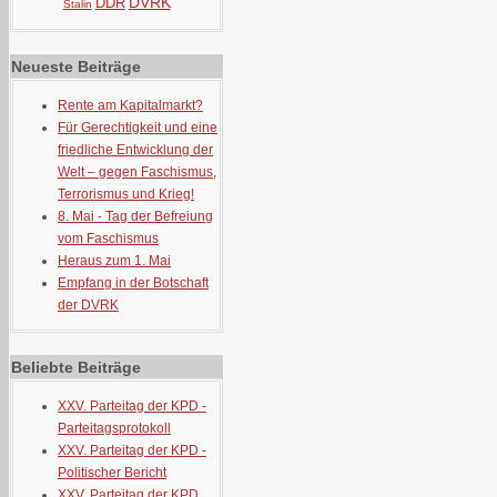
DVRK
DDR
Stalin
Neueste Beiträge
Rente am Kapitalmarkt?
Für Gerechtigkeit und eine
friedliche Entwicklung der
Welt – gegen Faschismus,
Terrorismus und Krieg!
8. Mai - Tag der Befreiung
vom Faschismus
Heraus zum 1. Mai
Empfang in der Botschaft
der DVRK
Beliebte Beiträge
XXV. Parteitag der KPD -
Parteitagsprotokoll
XXV. Parteitag der KPD -
Politischer Bericht
XXV. Parteitag der KPD