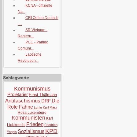
KCNA - offizielle
Na...
CRI Online Deutsch
-...
SR Vietnam -
Regieru...
PCC - Partido
Comuni...
Laotische
Revolution...
Schlagworte
Kommunismus
Proletarier
Ernst Thälmann
Antifaschismus
DRF
Die
Rote Fahne
Karl Marx
Lenin
Rosa Luxemburg
Kommunisten
Karl
Frieden
Liebknecht
Friedrich
KPD
Sozialismus
Engels