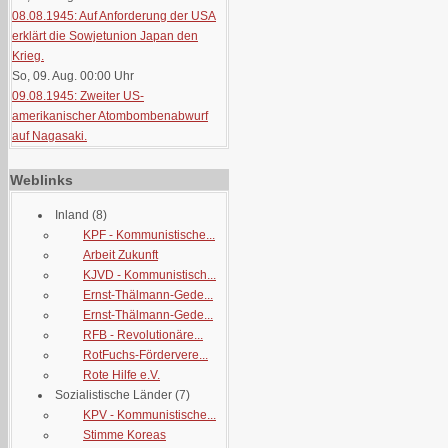
08.08.1945: Auf Anforderung der USA
erklärt die Sowjetunion Japan den
Krieg.
So, 09. Aug. 00:00
Uhr
09.08.1945: Zweiter US-
amerikanischer Atombombenabwurf
auf Nagasaki.
Weblinks
Inland
(8)
KPF - Kommunistische...
Arbeit Zukunft
KJVD - Kommunistisch...
Ernst-Thälmann-Gede...
Ernst-Thälmann-Gede...
RFB - Revolutionäre...
RotFuchs-Fördervere...
Rote Hilfe e.V.
Sozialistische Länder
(7)
KPV - Kommunistische...
Stimme Koreas