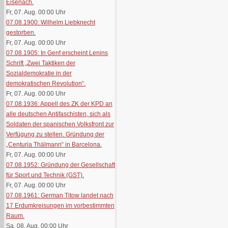
Eisenach.
Fr, 07. Aug. 00:00
Uhr
07.08.1900: Wilhelm Liebknecht
gestorben.
Fr, 07. Aug. 00:00
Uhr
07.08.1905: In Genf erscheint Lenins
Schrift „Zwei Taktiken der
Sozialdemokratie in der
demokratischen Revolution“.
Fr, 07. Aug. 00:00
Uhr
07.08.1936: Appell des ZK der KPD an
alle deutschen Antifaschisten, sich als
Soldaten der spanischen Volksfront zur
Verfügung zu stellen. Gründung der
„Centuria Thälmann“ in Barcelona.
Fr, 07. Aug. 00:00
Uhr
07.08.1952: Gründung der Gesellschaft
für Sport und Technik (GST).
Fr, 07. Aug. 00:00
Uhr
07.08.1961: German Titow landet nach
17 Erdumkreisungen im vorbestimmten
Raum.
Sa, 08. Aug. 00:00
Uhr