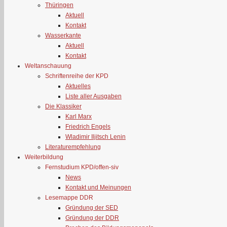
Thüringen
Aktuell
Kontakt
Wasserkante
Aktuell
Kontakt
Weltanschauung
Schriftenreihe der KPD
Aktuelles
Liste aller Ausgaben
Die Klassiker
Karl Marx
Friedrich Engels
Wladimir Iljitsch Lenin
Literaturempfehlung
Weiterbildung
Fernstudium KPD/offen-siv
News
Kontakt und Meinungen
Lesemappe DDR
Gründung der SED
Gründung der DDR