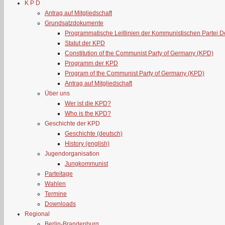
K P D
Antrag auf Mitgliedschaft
Grundsatzdokumente
Programmatische Leitlinien der Kommunistischen Partei 
Statut der KPD
Constitution of the Communist Party of Germany (KPD)
Programm der KPD
Program of the Communist Party of Germany (KPD)
Antrag auf Mitgliedschaft
Über uns
Wer ist die KPD?
Who is the KPD?
Geschichte der KPD
Geschichte (deutsch)
History (english)
Jugendorganisation
Jungkommunist
Parteitage
Wahlen
Termine
Downloads
Regional
Berlin-Brandenburg