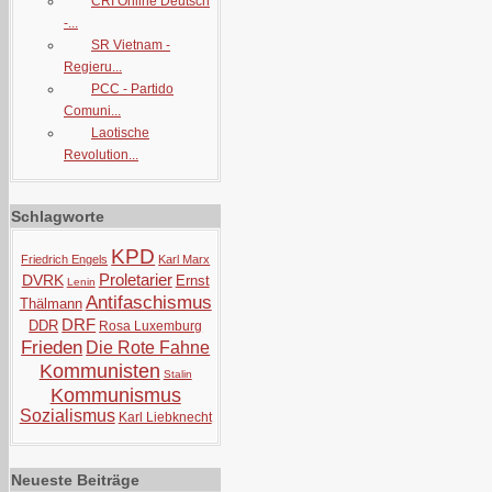
CRI Online Deutsch
-...
SR Vietnam -
Regieru...
PCC - Partido
Comuni...
Laotische
Revolution...
Schlagworte
KPD
Friedrich Engels
Karl Marx
Proletarier
DVRK
Ernst
Lenin
Antifaschismus
Thälmann
DRF
DDR
Rosa Luxemburg
Frieden
Die Rote Fahne
Kommunisten
Stalin
Kommunismus
Sozialismus
Karl Liebknecht
Neueste Beiträge