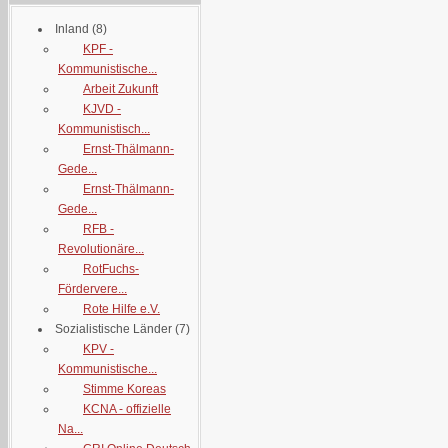
Inland
(8)
KPF -
Kommunistische...
Arbeit Zukunft
KJVD -
Kommunistisch...
Ernst-Thälmann-
Gede...
Ernst-Thälmann-
Gede...
RFB -
Revolutionäre...
RotFuchs-
Fördervere...
Rote Hilfe e.V.
Sozialistische Länder
(7)
KPV -
Kommunistische...
Stimme Koreas
KCNA - offizielle
Na...