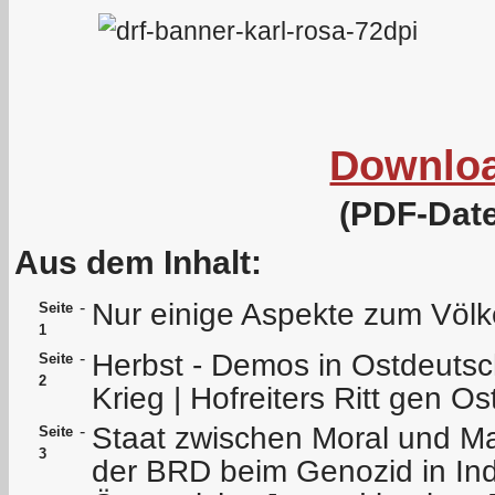
Downlo
(PDF-Date
Aus dem Inhalt:
Nur einige Aspekte zum Völk
-
Seite
1
Herbst - Demos in Ostdeutsc
-
Seite
2
Krieg | Hofreiters Ritt gen Os
Staat zwischen Moral und M
-
Seite
3
der BRD beim Genozid in In