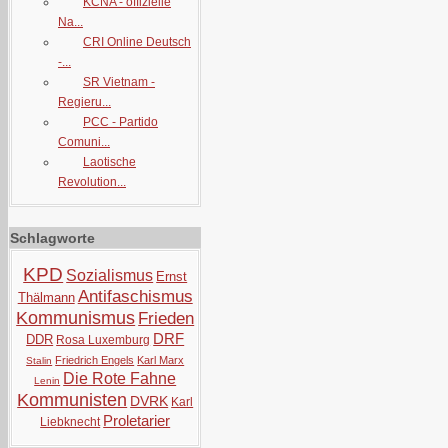
KCNA - offizielle
Na...
CRI Online Deutsch
-...
SR Vietnam -
Regieru...
PCC - Partido
Comuni...
Laotische
Revolution...
Schlagworte
KPD
Sozialismus
Ernst
Antifaschismus
Thälmann
Kommunismus
Frieden
DRF
DDR
Rosa Luxemburg
Friedrich Engels
Karl Marx
Stalin
Die Rote Fahne
Lenin
Kommunisten
DVRK
Karl
Proletarier
Liebknecht