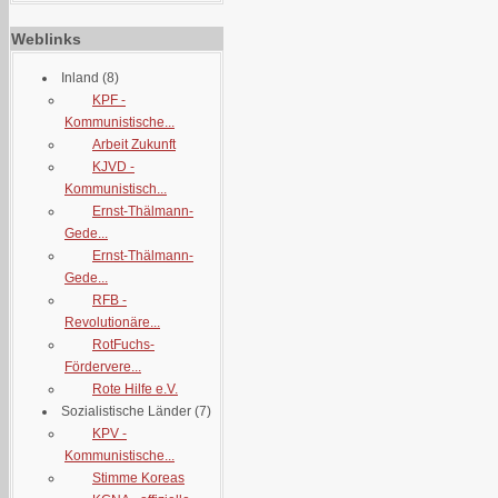
Weblinks
Inland
(8)
KPF -
Kommunistische...
Arbeit Zukunft
KJVD -
Kommunistisch...
Ernst-Thälmann-
Gede...
Ernst-Thälmann-
Gede...
RFB -
Revolutionäre...
RotFuchs-
Fördervere...
Rote Hilfe e.V.
Sozialistische Länder
(7)
KPV -
Kommunistische...
Stimme Koreas