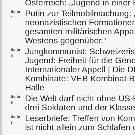
Österreich: „Jugend in einer 
Putin zur Teilmobilmachung: 
-
Seite
4
neonazistischen Formatione
gesamten militärischen Appar
Westens gegenüber.“
Jungkommunist: Schweizeri
-
Seite
5
Jugend: Freiheit für die Ge
Internationaler Appell | Die 
Kombinate: VEB Kombinat B
Halle
Die Welt darf nicht ohne US-
-
Seite
6
drei Soldaten und der Klass
Leserbriefe: Treffen von Ko
-
Seite
7
ist nicht allein zum Schlafen