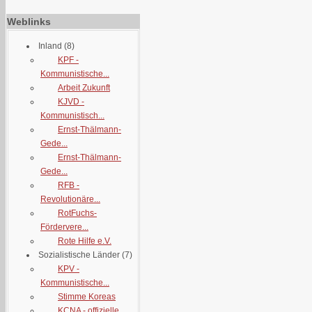
Weblinks
Inland
(8)
KPF -
Kommunistische...
Arbeit Zukunft
KJVD -
Kommunistisch...
Ernst-Thälmann-
Gede...
Ernst-Thälmann-
Gede...
RFB -
Revolutionäre...
RotFuchs-
Fördervere...
Rote Hilfe e.V.
Sozialistische Länder
(7)
KPV -
Kommunistische...
Stimme Koreas
KCNA - offizielle