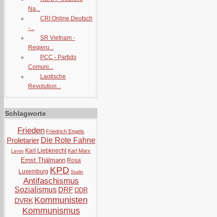
Na...
CRI Online Deutsch
-...
SR Vietnam -
Regieru...
PCC - Partido
Comuni...
Laotische
Revolution...
Schlagworte
Frieden
Friedrich Engels
Proletarier
Die Rote Fahne
Karl Liebknecht
Karl Marx
Lenin
Ernst Thälmann
Rosa
KPD
Luxemburg
Stalin
Antifaschismus
Sozialismus
DRF
DDR
Kommunisten
DVRK
Kommunismus