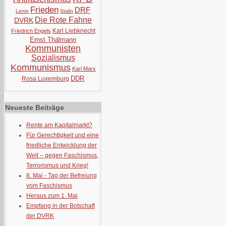
Frieden
DRF
Lenin
Stalin
Die Rote Fahne
DVRK
Karl Liebknecht
Friedrich Engels
Ernst Thälmann
Kommunisten
Sozialismus
Kommunismus
Karl Marx
DDR
Rosa Luxemburg
Neueste Beiträge
Rente am Kapitalmarkt?
Für Gerechtigkeit und eine
friedliche Entwicklung der
Welt – gegen Faschismus,
Terrorismus und Krieg!
8. Mai - Tag der Befreiung
vom Faschismus
Heraus zum 1. Mai
Empfang in der Botschaft
der DVRK