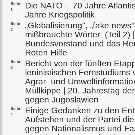
Die NATO - 70 Jahre Atlanti
-
Seite
1
Jahre Kriegspolitik
„Globalisierung", „fake news“
-
Seite
2
mißbrauchte Wörter (Teil 2) |
Bundesvorstand und das Reda
Roten Hilfe
Bericht von der fünften Etap
-
Seite
3
leninistischen Fernstudiums 
Agrar- und Umweltinformatio
Müllkippe | 20. Jahrestag d
gegen Jugoslawien
Einige Gedanken zu den Ent
-
Seite
4
Aufstehen und der Partei die
gegen Nationalismus und Fa