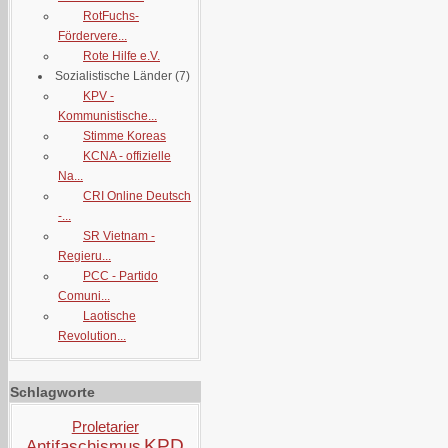
RotFuchs-
Fördervere...
Rote Hilfe e.V.
Sozialistische Länder
(7)
KPV -
Kommunistische...
Stimme Koreas
KCNA - offizielle
Na...
CRI Online Deutsch
-...
SR Vietnam -
Regieru...
PCC - Partido
Comuni...
Laotische
Revolution...
Schlagworte
Proletarier
KPD
Antifaschismus