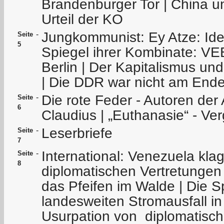
Brandenburger Tor | China u
Urteil der KO
Jungkommunist: Ey Atze: Ide
-
Seite
5
Spiegel ihrer Kombinate: V
Berlin | Der Kapitalismus un
| Die DDR war nicht am End
Die rote Feder - Autoren der
-
Seite
6
Claudius | „Euthanasie“ - V
Leserbriefe
-
Seite
7
International: Venezuela kla
-
Seite
8
diplomatischen Vertretungen
das Pfeifen im Walde | Die 
landesweiten Stromausfall in
Usurpation von diplomatisch