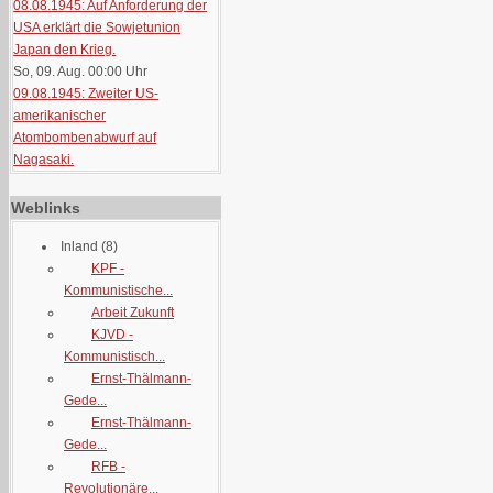
08.08.1945: Auf Anforderung der
USA erklärt die Sowjetunion
Japan den Krieg.
So, 09. Aug. 00:00
Uhr
09.08.1945: Zweiter US-
amerikanischer
Atombombenabwurf auf
Nagasaki.
Weblinks
Inland
(8)
KPF -
Kommunistische...
Arbeit Zukunft
KJVD -
Kommunistisch...
Ernst-Thälmann-
Gede...
Ernst-Thälmann-
Gede...
RFB -
Revolutionäre...