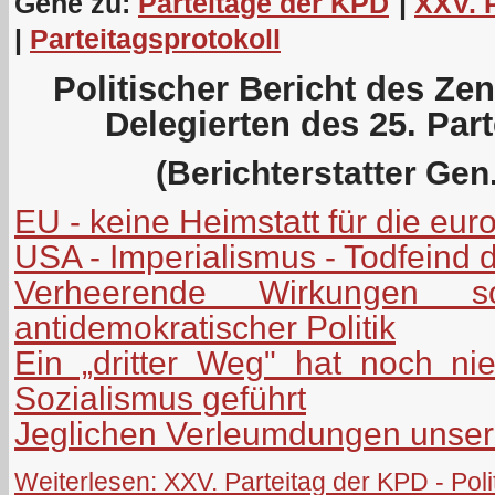
Gehe zu:
Parteitage der KPD
|
XXV. 
|
Parteitagsprotokoll
Politischer Bericht des Ze
Delegierten des 25. Par
(Berichterstatter Gen.
EU - keine Heimstatt für die eu
USA - Imperialismus - Todfeind 
Verheerende Wirkungen soz
antidemokratischer Politik
Ein „dritter Weg" hat noch n
Sozialismus geführt
Jeglichen Verleumdungen unserer
Weiterlesen: XXV. Parteitag der KPD - Poli