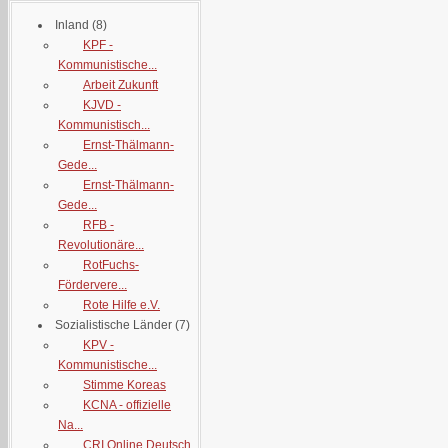
Inland
(8)
KPF -
Kommunistische...
Arbeit Zukunft
KJVD -
Kommunistisch...
Ernst-Thälmann-
Gede...
Ernst-Thälmann-
Gede...
RFB -
Revolutionäre...
RotFuchs-
Fördervere...
Rote Hilfe e.V.
Sozialistische Länder
(7)
KPV -
Kommunistische...
Stimme Koreas
KCNA - offizielle
Na...
CRI Online Deutsch