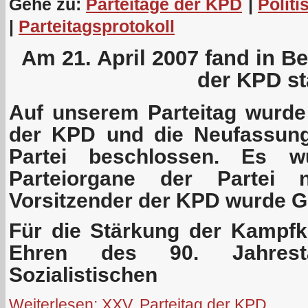
Gehe zu:
Parteitage der KPD
|
Politi
|
Parteitagsprotokoll
Am 21. April 2007 fand in Ber
der KPD sta
Auf unserem Parteitag wurd
der KPD und die Neufassung
Partei beschlossen. Es w
Parteiorgane der Partei 
Vorsitzender der KPD wurde G
Für die Stärkung der Kampfkr
Ehren des 90. Jahres
Sozialistischen
Weiterlesen: XXV. Parteitag der KPD