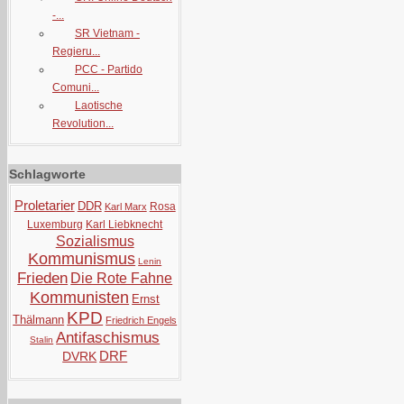
-...
SR Vietnam -
Regieru...
PCC - Partido
Comuni...
Laotische
Revolution...
Schlagworte
Proletarier
DDR
Rosa
Karl Marx
Luxemburg
Karl Liebknecht
Sozialismus
Kommunismus
Lenin
Frieden
Die Rote Fahne
Kommunisten
Ernst
KPD
Thälmann
Friedrich Engels
Antifaschismus
Stalin
DRF
DVRK