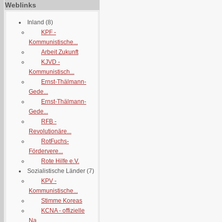
Weblinks
Inland
(8)
KPF -
Kommunistische...
Arbeit Zukunft
KJVD -
Kommunistisch...
Ernst-Thälmann-
Gede...
Ernst-Thälmann-
Gede...
RFB -
Revolutionäre...
RotFuchs-
Fördervere...
Rote Hilfe e.V.
Sozialistische Länder
(7)
KPV -
Kommunistische...
Stimme Koreas
KCNA - offizielle
Na...