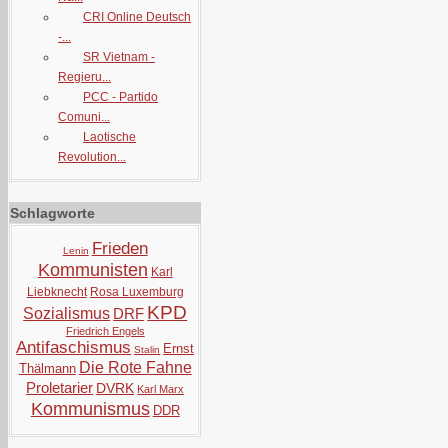
CRI Online Deutsch
-...
SR Vietnam -
Regieru...
PCC - Partido
Comuni...
Laotische
Revolution...
Schlagworte
Frieden
Lenin
Kommunisten
Karl
Liebknecht
Rosa Luxemburg
KPD
Sozialismus
DRF
Friedrich Engels
Antifaschismus
Ernst
Stalin
Die Rote Fahne
Thälmann
Proletarier
DVRK
Karl Marx
Kommunismus
DDR