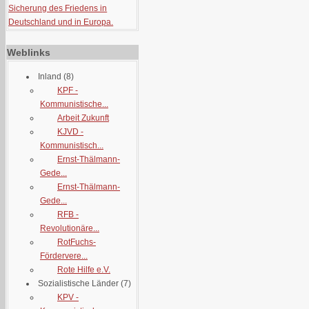
Sicherung des Friedens in
Deutschland und in Europa.
Weblinks
Inland
(8)
KPF -
Kommunistische...
Arbeit Zukunft
KJVD -
Kommunistisch...
Ernst-Thälmann-
Gede...
Ernst-Thälmann-
Gede...
RFB -
Revolutionäre...
RotFuchs-
Fördervere...
Rote Hilfe e.V.
Sozialistische Länder
(7)
KPV -