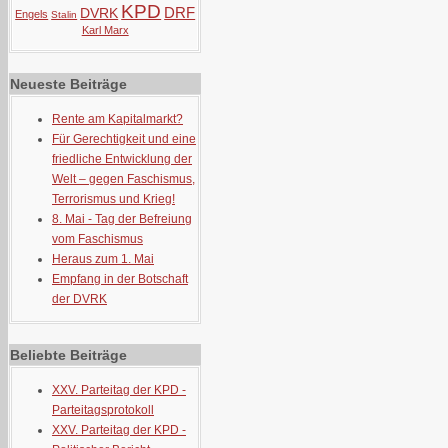
KPD
DRF
DVRK
Engels
Stalin
Karl Marx
Neueste Beiträge
Rente am Kapitalmarkt?
Für Gerechtigkeit und eine
friedliche Entwicklung der
Welt – gegen Faschismus,
Terrorismus und Krieg!
8. Mai - Tag der Befreiung
vom Faschismus
Heraus zum 1. Mai
Empfang in der Botschaft
der DVRK
Beliebte Beiträge
XXV. Parteitag der KPD -
Parteitagsprotokoll
XXV. Parteitag der KPD -