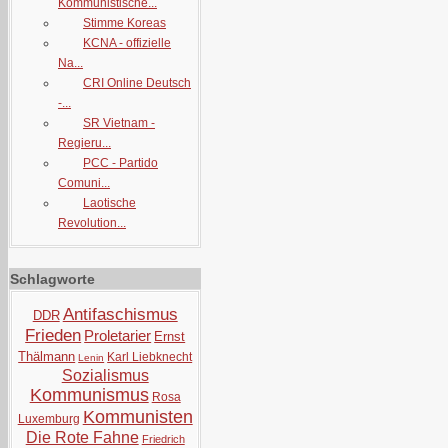
Kommunistische...
Stimme Koreas
KCNA - offizielle
Na...
CRI Online Deutsch
-...
SR Vietnam -
Regieru...
PCC - Partido
Comuni...
Laotische
Revolution...
Schlagworte
Antifaschismus
DDR
Frieden
Proletarier
Ernst
Thälmann
Karl Liebknecht
Lenin
Sozialismus
Kommunismus
Rosa
Kommunisten
Luxemburg
Die Rote Fahne
Friedrich