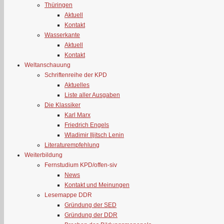
Thüringen
Aktuell
Kontakt
Wasserkante
Aktuell
Kontakt
Weltanschauung
Schriftenreihe der KPD
Aktuelles
Liste aller Ausgaben
Die Klassiker
Karl Marx
Friedrich Engels
Wladimir Iljitsch Lenin
Literaturempfehlung
Weiterbildung
Fernstudium KPD/offen-siv
News
Kontakt und Meinungen
Lesemappe DDR
Gründung der SED
Gründung der DDR