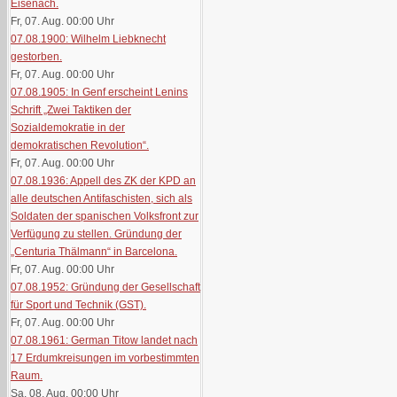
Eisenach.
Fr, 07. Aug. 00:00
Uhr
07.08.1900: Wilhelm Liebknecht
gestorben.
Fr, 07. Aug. 00:00
Uhr
07.08.1905: In Genf erscheint Lenins
Schrift „Zwei Taktiken der
Sozialdemokratie in der
demokratischen Revolution“.
Fr, 07. Aug. 00:00
Uhr
07.08.1936: Appell des ZK der KPD an
alle deutschen Antifaschisten, sich als
Soldaten der spanischen Volksfront zur
Verfügung zu stellen. Gründung der
„Centuria Thälmann“ in Barcelona.
Fr, 07. Aug. 00:00
Uhr
07.08.1952: Gründung der Gesellschaft
für Sport und Technik (GST).
Fr, 07. Aug. 00:00
Uhr
07.08.1961: German Titow landet nach
17 Erdumkreisungen im vorbestimmten
Raum.
Sa, 08. Aug. 00:00
Uhr