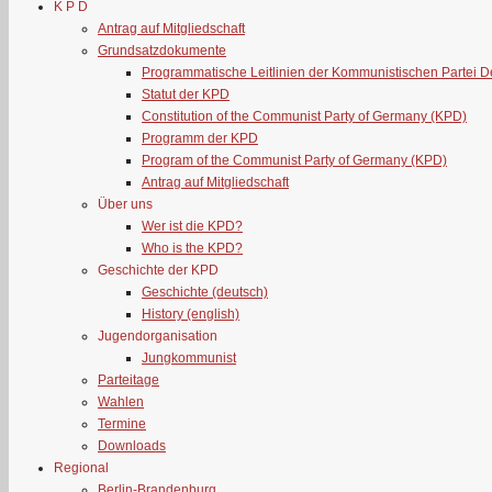
K P D
Antrag auf Mitgliedschaft
Grundsatzdokumente
Programmatische Leitlinien der Kommunistischen Partei 
Statut der KPD
Constitution of the Communist Party of Germany (KPD)
Programm der KPD
Program of the Communist Party of Germany (KPD)
Antrag auf Mitgliedschaft
Über uns
Wer ist die KPD?
Who is the KPD?
Geschichte der KPD
Geschichte (deutsch)
History (english)
Jugendorganisation
Jungkommunist
Parteitage
Wahlen
Termine
Downloads
Regional
Berlin-Brandenburg