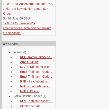
08.08.1945: Auf Anforderung der USA
erklärt die Sowjetunion Japan den
Krieg.
So, 09. Aug. 00:00
Uhr
09.08.1945: Zweiter US-
amerikanischer Atombombenabwurf
auf Nagasaki.
Weblinks
Inland
(8)
KPF - Kommunistische...
Arbeit Zukunft
KJVD - Kommunistisch...
Ernst-Thälmann-Gede...
Ernst-Thälmann-Gede...
RFB - Revolutionäre...
RotFuchs-Fördervere...
Rote Hilfe e.V.
Sozialistische Länder
(7)
KPV - Kommunistische...
Stimme Koreas