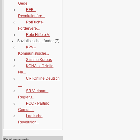
Gede...
RFB -
Revolutionäre...
RotFuchs-
Fördervere...
Rote Hilfe e.V.
Sozialistische Länder
(7)
KPV -
Kommunistische...
Stimme Koreas
KCNA - offizielle
Na...
CRI Online Deutsch
-...
SR Vietnam -
Regieru...
PCC - Partido
Comuni...
Laotische
Revolution...
Schlagworte