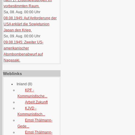
nach 17 Erdumkreisungen im
vorbestimmten Raum.
Sa, 08. Aug. 00:00
Uhr
08.08.1945: Auf Anforderung der
USA erklärt die Sowjetunion
Japan den Krieg.
So, 09. Aug. 00:00
Uhr
09.08.1945: Zweiter US-
amerikanischer
Atombombenabwurf auf
Nagasaki.
Weblinks
Inland
(8)
KPF -
Kommunistische...
Arbeit Zukunft
KJVD -
Kommunistisch...
Ernst-Thälmann-
Gede...
Ernst-Thälmann-