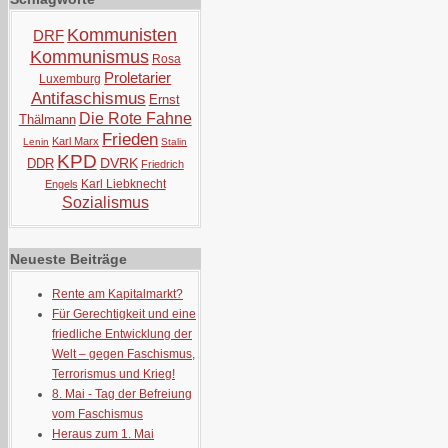
Kommunisten
DRF
Kommunismus
Rosa
Proletarier
Luxemburg
Antifaschismus
Ernst
Die Rote Fahne
Thälmann
Frieden
Karl Marx
Lenin
Stalin
KPD
DVRK
DDR
Friedrich
Karl Liebknecht
Engels
Sozialismus
Neueste Beiträge
Rente am Kapitalmarkt?
Für Gerechtigkeit und eine
friedliche Entwicklung der
Welt – gegen Faschismus,
Terrorismus und Krieg!
8. Mai - Tag der Befreiung
vom Faschismus
Heraus zum 1. Mai