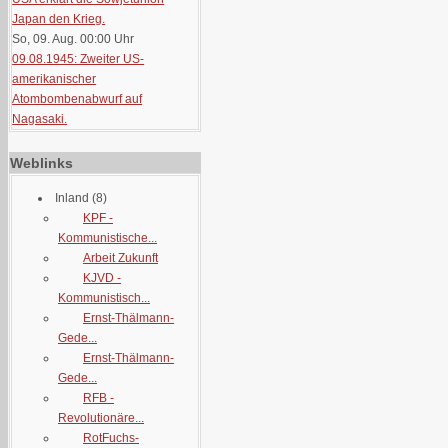
Japan den Krieg.
So, 09. Aug. 00:00
Uhr
09.08.1945: Zweiter US-
amerikanischer
Atombombenabwurf auf
Nagasaki.
Weblinks
Inland
(8)
KPF -
Kommunistische...
Arbeit Zukunft
KJVD -
Kommunistisch...
Ernst-Thälmann-
Gede...
Ernst-Thälmann-
Gede...
RFB -
Revolutionäre...
RotFuchs-