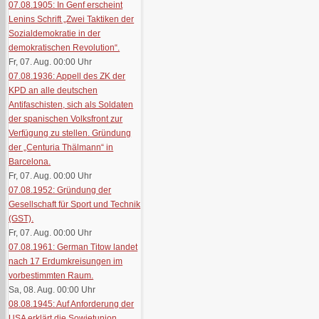
07.08.1905: In Genf erscheint
Lenins Schrift „Zwei Taktiken der
Sozialdemokratie in der
demokratischen Revolution“.
Fr, 07. Aug. 00:00
Uhr
07.08.1936: Appell des ZK der
KPD an alle deutschen
Antifaschisten, sich als Soldaten
der spanischen Volksfront zur
Verfügung zu stellen. Gründung
der „Centuria Thälmann“ in
Barcelona.
Fr, 07. Aug. 00:00
Uhr
07.08.1952: Gründung der
Gesellschaft für Sport und Technik
(GST).
Fr, 07. Aug. 00:00
Uhr
07.08.1961: German Titow landet
nach 17 Erdumkreisungen im
vorbestimmten Raum.
Sa, 08. Aug. 00:00
Uhr
08.08.1945: Auf Anforderung der
USA erklärt die Sowjetunion