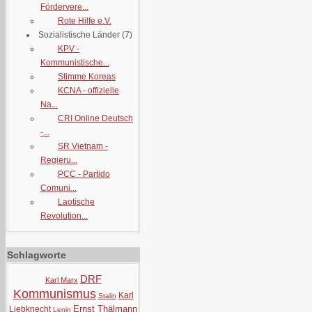
Fördervere...
Rote Hilfe e.V.
Sozialistische Länder
(7)
KPV -
Kommunistische...
Stimme Koreas
KCNA - offizielle
Na...
CRI Online Deutsch
-...
SR Vietnam -
Regieru...
PCC - Partido
Comuni...
Laotische
Revolution...
Schlagworte
DRF
Karl Marx
Kommunismus
Karl
Stalin
Ernst Thälmann
Liebknecht
Lenin