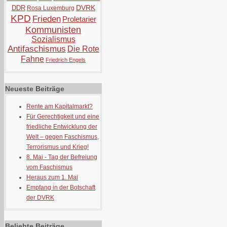
DVRK
DDR
Rosa Luxemburg
KPD
Frieden
Proletarier
Kommunisten
Sozialismus
Antifaschismus
Die Rote
Fahne
Friedrich Engels
Neueste Beiträge
Rente am Kapitalmarkt?
Für Gerechtigkeit und eine
friedliche Entwicklung der
Welt – gegen Faschismus,
Terrorismus und Krieg!
8. Mai - Tag der Befreiung
vom Faschismus
Heraus zum 1. Mai
Empfang in der Botschaft
der DVRK
Beliebte Beiträge