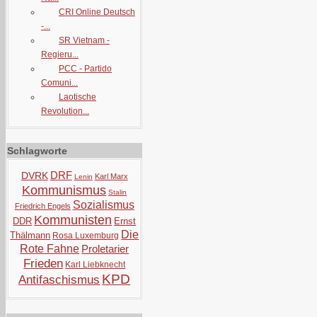
CRI Online Deutsch
-...
SR Vietnam -
Regieru...
PCC - Partido
Comuni...
Laotische
Revolution...
Schlagworte
DRF
DVRK
Karl Marx
Lenin
Kommunismus
Stalin
Sozialismus
Friedrich Engels
Kommunisten
DDR
Ernst
Die
Thälmann
Rosa Luxemburg
Rote Fahne
Proletarier
Frieden
Karl Liebknecht
KPD
Antifaschismus