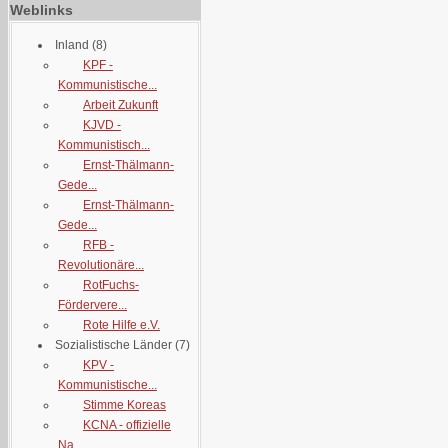
Weblinks
Inland
(8)
KPF -
Kommunistische...
Arbeit Zukunft
KJVD -
Kommunistisch...
Ernst-Thälmann-
Gede...
Ernst-Thälmann-
Gede...
RFB -
Revolutionäre...
RotFuchs-
Fördervere...
Rote Hilfe e.V.
Sozialistische Länder
(7)
KPV -
Kommunistische...
Stimme Koreas
KCNA - offizielle
Na...