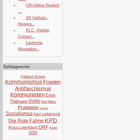
CRI Online Deutsch
-...
SR Vietnam -
Regieru...
PCC - Partido
Comuni...
Laotische
Revolution...
Schlagworte
Friedrich Engels
Kommunismus
Frieden
Antifaschismus
Kommunisten
Ernst
DVRK
Thälmann
Karl Marx
Proletarier
Lenin
Sozialismus
Karl Liebknecht
KPD
Die Rote Fahne
DRF
Rosa Luxemburg
Stalin
DDR