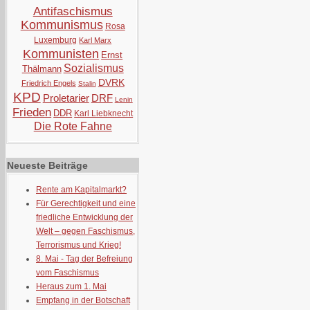
Antifaschismus
Kommunismus
Rosa
Luxemburg
Karl Marx
Kommunisten
Ernst
Sozialismus
Thälmann
DVRK
Friedrich Engels
Stalin
KPD
Proletarier
DRF
Lenin
Frieden
DDR
Karl Liebknecht
Die Rote Fahne
Neueste Beiträge
Rente am Kapitalmarkt?
Für Gerechtigkeit und eine
friedliche Entwicklung der
Welt – gegen Faschismus,
Terrorismus und Krieg!
8. Mai - Tag der Befreiung
vom Faschismus
Heraus zum 1. Mai
Empfang in der Botschaft