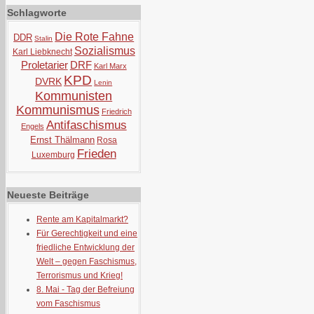
Schlagworte
Die Rote Fahne
DDR
Stalin
Sozialismus
Karl Liebknecht
Proletarier
DRF
Karl Marx
KPD
DVRK
Lenin
Kommunisten
Kommunismus
Friedrich
Antifaschismus
Engels
Ernst Thälmann
Rosa
Frieden
Luxemburg
Neueste Beiträge
Rente am Kapitalmarkt?
Für Gerechtigkeit und eine
friedliche Entwicklung der
Welt – gegen Faschismus,
Terrorismus und Krieg!
8. Mai - Tag der Befreiung
vom Faschismus