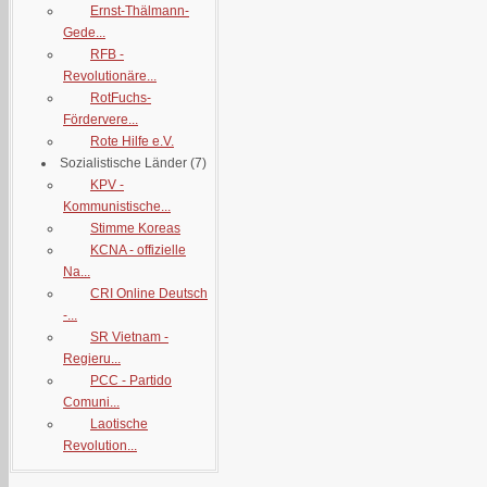
Ernst-Thälmann-
Gede...
RFB -
Revolutionäre...
RotFuchs-
Fördervere...
Rote Hilfe e.V.
Sozialistische Länder
(7)
KPV -
Kommunistische...
Stimme Koreas
KCNA - offizielle
Na...
CRI Online Deutsch
-...
SR Vietnam -
Regieru...
PCC - Partido
Comuni...
Laotische
Revolution...